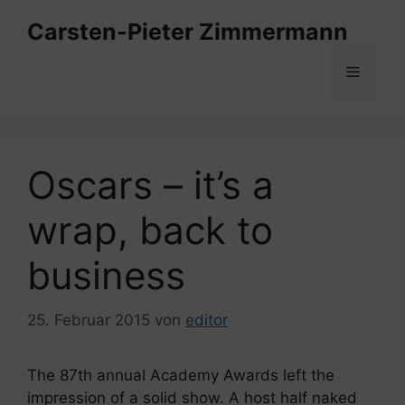
Zum
Carsten-Pieter Zimmermann
Inhalt
springen
Menü
Oscars – it’s a
wrap, back to
business
25. Februar 2015
von
editor
The 87th annual Academy Awards left the
impression of a solid show. A host half naked