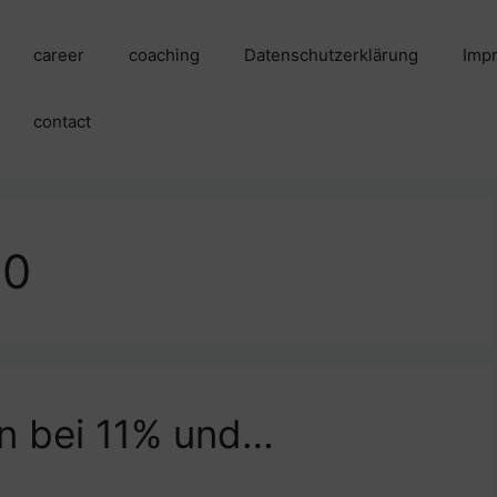
career
coaching
Datenschutzerklärung
Imp
contact
20
ien bei 11% und…