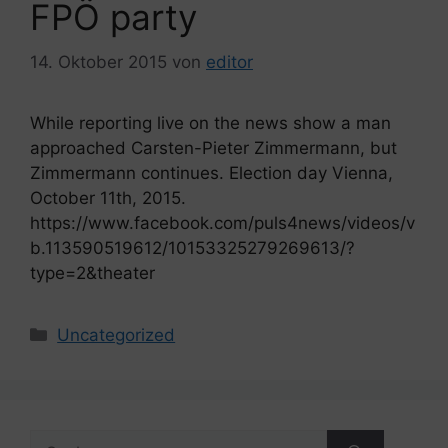
FPÖ party
14. Oktober 2015
von
editor
While reporting live on the news show a man
approached Carsten-Pieter Zimmermann, but
Zimmermann continues. Election day Vienna,
October 11th, 2015.
https://www.facebook.com/puls4news/videos/v
b.113590519612/10153325279269613/?
type=2&theater
Kategorien
Uncategorized
Suche